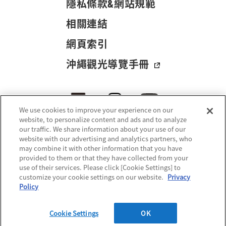
隱私條款&網站規範
相關連結
網頁索引
沖繩觀光導覽手冊
We use cookies to improve your experience on our
website, to personalize content and ads and to analyze
our traffic. We share information about your use of our
website with our advertising and analytics partners, who
may combine it with other information that you have
provided to them or that they have collected from your
use of their services. Please click [Cookie Settings] to
customize your cookie settings on our website.
Privacy
© 2021-
2026 Okinawa Convention & Visitors Bureau. All rights reserved.
Policy
Cookie Settings
OK