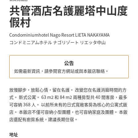
共管酒店名護麗塔中山度
假村
Condominiumhotel Nago Resort LIETA NAKAYAMA
コンドミニアムホテル ナゴリゾート リエッタ中山
公告
如需最新資訊，請參閱官方網站或與本飯店聯絡。
放慢腳步，放鬆心情，留在名護。 改變您在名護消磨時間的方
式。 新式公寓。 63 m2 和 84 m2 兩種房型共 40 間客房，最多
可容納 368 人。 以前所未有的日式寬敞客房為核心的公寓式飯
店。 本飯店不僅可容納小型團體，也可容納家庭及團體。 本飯
店還配有廚房系統，建議長期住宿。
地址