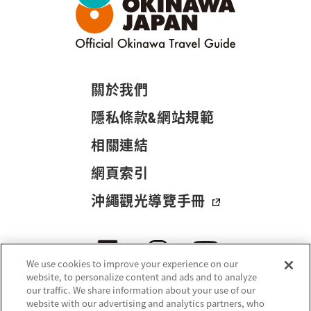
關於我們
隱私條款&網站規範
相關連結
網頁索引
沖繩觀光導覽手冊
We use cookies to improve your experience on our
website, to personalize content and ads and to analyze
our traffic. We share information about your use of our
website with our advertising and analytics partners, who