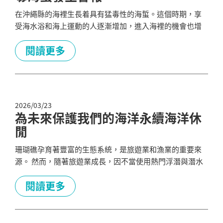
在沖繩縣的海裡生長着具有猛毒性的海蜇。這個時期，享
受海水浴和海上運動的人逐漸增加，進入海裡的機會也增
多，被海蜇刺傷的事情也頻繁地發生。 2025 年被毒海蜇以
及其他海洋危險生物咬傷、刺傷的事件一共發生了 199
閱讀更多
件，其中 81 件（約 40.7％） 是由毒海蜇引起的。 沖繩縣
在 2026 年 6 月 1 號至 9 月 30 號 期間，發布了毒海蜇發生
注意警報，呼籲廣大縣民以及從日本國內...
2026/03/23
為未來保護我們的海洋永續海洋休
閒
珊瑚礁孕育著豐富的生態系統，是旅遊業和漁業的重要來
源。 然而，隨著旅遊業成長，因不當使用熱門浮潛與潛水
地點而造成的珊瑚礁破壞通報增加。隨意亂拋垃圾也對珊
瑚和礁棲生物造成嚴重影響。 我們每個人都可以採取小行
閱讀更多
動，確保未來能繼續享受海洋休閒活動。 何不從學習開
始，一同參與珊瑚礁保育？ 友善珊瑚的海洋休閒活動 1. 避
免接觸珊瑚 請勿觸摸、踢踹或踏踩珊瑚。在淺水珊瑚礁