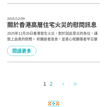
霸機場 官網。...
2025/12/09
關於香港高層住宅火災的慰問訊息
2025年11月26日香港發生火災，對於因此受災的各位，謹
致上由衷的慰問。 祈願逝者安息，並衷心祝願傷者早日康
復，同時誠盼受災地區能盡速復原。 沖繩與香港長年在觀
光、文化、商務等方面累積了深厚的交流。 我們深切關懷
閱讀更多
各位，心與您們同在。 衷心祈願平穩的日常生活能早日恢
復。 一般財團法人沖繩觀光會議局 會長 浜田京介
1
2