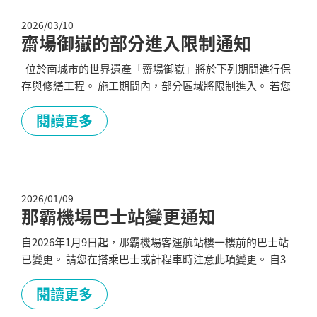
區...
2026/03/10
齋場御嶽的部分進入限制通知
位於南城市的世界遺產「齋場御嶽」將於下列期間進行保
存與修繕工程。 施工期間內，部分區域將限制進入。 若您
計畫在此期間參觀齋場御嶽，請務必事先確認最新資訊。
施工期間： 2026年7月1日–2026年11月1日（暫定） 限制區
閱讀更多
域： 御嶽內的石板步道沿線（三叉路～寄滿之間），以及
拝所周邊（寄滿） 施工期間： 2026年11月2日–2026年...
2026/01/09
那霸機場巴士站變更通知
自2026年1月9日起，那霸機場客運航站樓一樓前的巴士站
已變更。 請您在搭乘巴士或計程車時注意此項變更。 自3
月1日起，公車站將啟用新設置的數位看板系統。 螢幕將顯
示最近四班公車的到站資訊，以及時刻表與路線圖。 系統
閱讀更多
亦支援多語言顯示，敬請多加利用。 更多信息，請訪問那