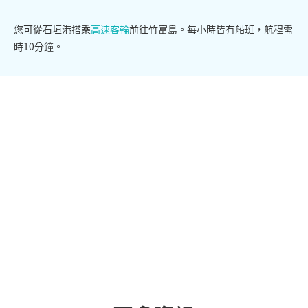
您可從石垣港搭乘
高速客輪
前往竹富島。每小時皆有船班，航程需
時10分鐘。