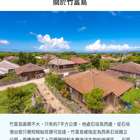
關於竹富島
竹富島面積不大，只有約7平方公里，地處石垣島西邊，從石垣
港出發只需短程船班便可抵達。竹富島被指定為西表石垣國立
公園，周遭保育了上百種珊瑚和各種海洋生物的保護區——石西