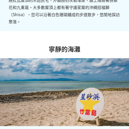
花和九重葛。大多數屋頂上都有著守護家屋的沖繩招福獅
（
Shisa
），您可以沿著白色珊瑚鋪成的步道散步，悠閒地探訪
聚落。
寧靜的海灘