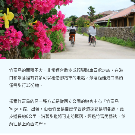
竹富島的面積不大，非常適合散步或騎腳踏車四處走訪，在港
口和聚落裡有許多可以租借腳踏車的地點，聚落距離港口碼頭
僅需步行15分鐘。
探索竹富島的另一種方式是從國立公園的遊客中心「竹富島
Yugafu館」出發，沿著竹富島自然學習步道探訪島嶼各處。此
步道長約6公里，沿著步道將可走訪聚落，經過竹富民藝館，並
前往島上的西海岸。