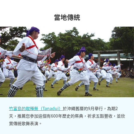
當地傳統
竹富島的取種祭（Tanadui）
於沖繩舊曆的9月舉行，為期2
天，推薦您參加這個有600年歷史的祭典，祈求五穀豐收，並欣
賞傳統歌舞表演。