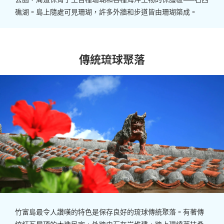
礁湖。島上隨處可見珊瑚，許多外牆和步道皆由珊瑚築成。
傳統琉球聚落
竹富島最令人讚嘆的特色是保存良好的琉球傳統聚落。有著傳
統紅瓦屋頂的木造民宅，外牆由石灰岩堆建，牆上環繞著扶桑