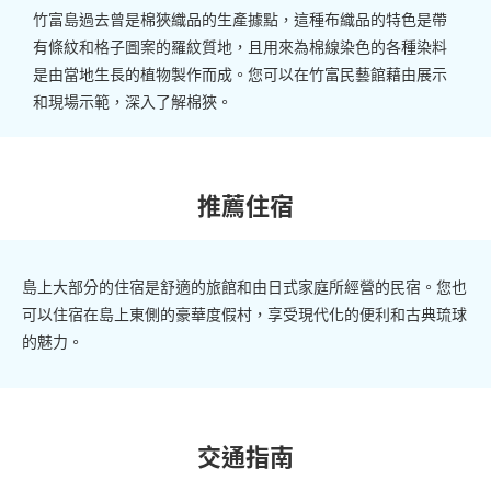
竹富島過去曾是
棉狹
織品的生產據點，這種布織品的特色是帶
有條紋和格子圖案的羅紋質地，且用來為棉線染色的各種染料
是由當地生長的植物製作而成。您可以在竹富民藝館藉由展示
和現場示範，深入了解
棉狹
。
推薦住宿
島上大部分的住宿是舒適的旅館和由日式家庭所經營的
民宿
。您也
可以住宿在島上東側的豪華度假村，享受現代化的便利和古典琉球
的魅力。
交通指南