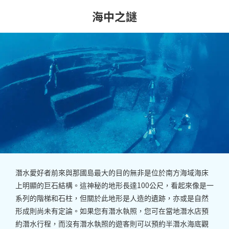
海中之謎
潛水愛好者前來與那國島最大的目的無非是位於南方海域海床
上明顯的巨石結構。這神秘的地形長達100公尺，看起來像是一
系列的階梯和石柱，但關於此地形是人造的遺跡，亦或是自然
形成則尚未有定論。如果您有潛水執照，您可在當地潛水店預
約潛水行程，而沒有潛水執照的遊客則可以預約半潛水海底觀