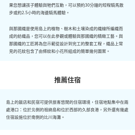
果您想讓孩子體驗與牠們互動，可以預約30分鐘的短程騎馬散
步或約2.5小時的海邊騎馬體驗。
與那國織是使用島上的植物、樹木和土壤染成的織線所編織而
成的紡織品，您可以在此參觀或體驗與那國織的精緻工藝。與
那國織的工匠將為您示範從設計到完工的整套工程，織品上常
見的花紋包含了由條紋和小花所組成的簡單幾何圖案。
推薦住宿
島上的飯店和民宿可提供旅客悠閒的住宿環境，住宿地點集中在兩
處港口：位於北側的祖納島和位於西部的久部良港，另外還有幾處
住宿設施位於南側的比川海灘。