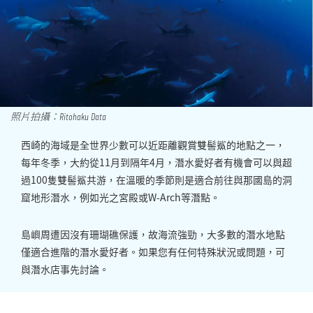
照片拍攝：Ritohaku Data
西崎的海域是全世界少數可以近距離觀賞雙髻鯊的地點之一，
每年冬季，大約從11月到隔年4月，潛水愛好者有機會可以與超
過100隻雙髻鯊共游，在溫暖的季節則是適合前往與那國島的洞
窟地形潛水，例如光之宮殿或W-Arch等潛點。
島嶼周遭因沒有珊瑚礁保護，故海流強勁，大多數的潛水地點
僅適合進階的潛水愛好者。如果您有任何特殊狀況或問題，可
與潛水店事先討論。