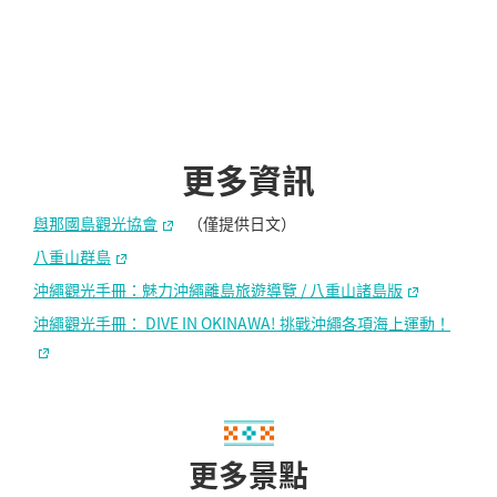
更多資訊
與那國島觀光協會
（僅提供日文）
八重山群島
沖繩觀光手冊：魅力沖繩離島旅遊導覽 / 八重山諸島版
沖繩觀光手冊： DIVE IN OKINAWA! 挑戰沖繩各項海上運動！
更多景點