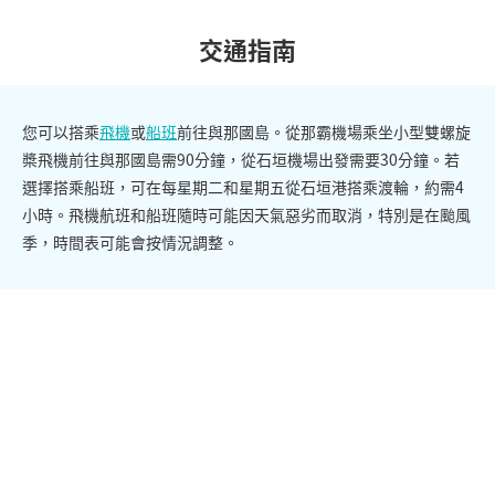
交通指南
您可以搭乘
飛機
或
船班
前往與那國島。從那霸機場乘坐小型雙螺旋
槳飛機前往與那國島需90分鐘，從石垣機場出發需要30分鐘。若
選擇搭乘船班，可在每星期二和星期五從石垣港搭乘渡輪，約需4
小時。飛機航班和船班隨時可能因天氣惡劣而取消，特別是在颱風
季，時間表可能會按情況調整。