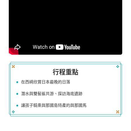
行程重點
在西崎欣賞日本最晚的日落
潛水與雙髻鯊共游、探訪海底遺跡
讓孩子騎乘與那國島特產的與那國馬