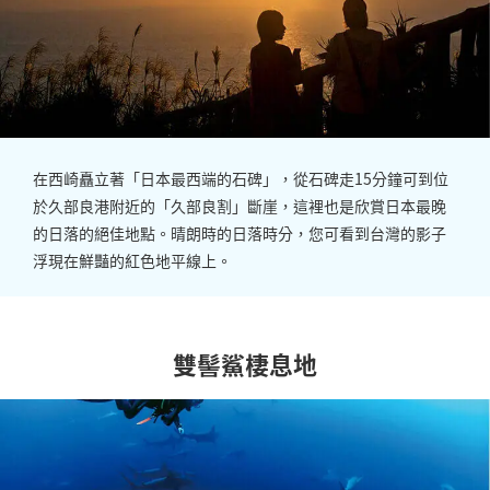
在西崎矗立著「日本最西端的石碑」，從石碑走15分鐘可到位
於久部良港附近的「久部良割」斷崖，這裡也是欣賞日本最晚
的日落的絕佳地點。晴朗時的日落時分，您可看到台灣的影子
浮現在鮮豔的紅色地平線上。
雙髻鯊棲息地