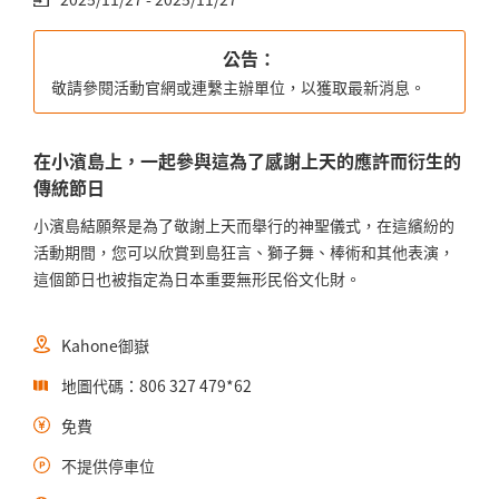
公告：
敬請參閱活動官網或連繫主辦單位，以獲取最新消息。
在小濱島上，一起參與這為了感謝上天的應許而衍生的
傳統節日
小濱島結願祭是為了敬謝上天而舉行的神聖儀式，在這繽紛的
活動期間，您可以欣賞到島
狂言
、獅子舞、棒術和其他表演，
這個節日也被指定為日本重要無形民俗文化財。
Kahone御嶽
地圖代碼：806 327 479*62
免費
不提供停車位