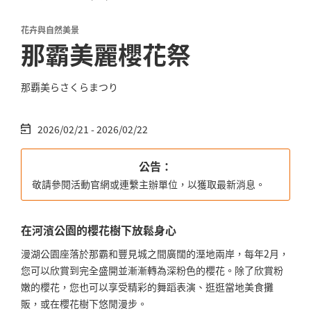
花卉與自然美景
那霸美麗櫻花祭
那覇美らさくらまつり
2026/02/21 - 2026/02/22
公告：
敬請參閱活動官網或連繫主辦單位，以獲取最新消息。
在河濱公園的櫻花樹下放鬆身心
漫湖公園座落於那霸和豐見城之間廣闊的溼地兩岸，每年2月，
您可以欣賞到完全盛開並漸漸轉為深粉色的櫻花。除了欣賞粉
嫩的櫻花，您也可以享受精彩的舞蹈表演、逛逛當地美食攤
販，或在櫻花樹下悠閒漫步。