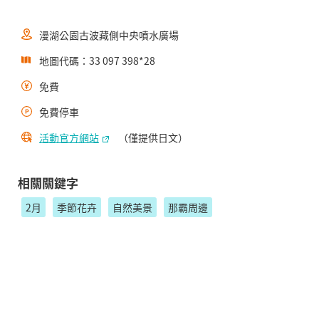
漫湖公園古波藏側中央噴水廣場
地圖代碼：33 097 398*28
免費
免費停車
活動官方網站
（僅提供日文）
相關關鍵字
2月
季節花卉
自然美景
那霸周邊