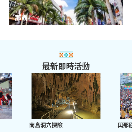
那霸
最新即時活動
南島洞穴探險
與那