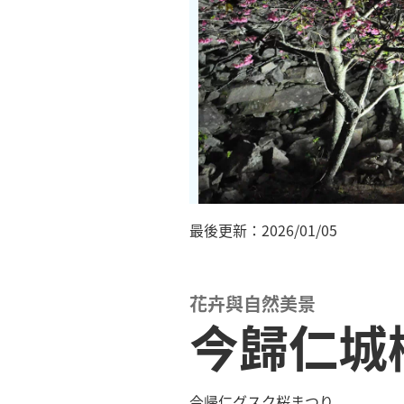
最後更新：2026/01/05
花卉與自然美景
今歸仁城
今帰仁グスク桜まつり