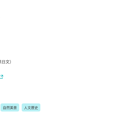
8
供日文）
自然美景
人文歷史