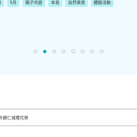
月
9月
親子共遊
本島
自然美景
體驗活動
今歸仁城櫻花祭