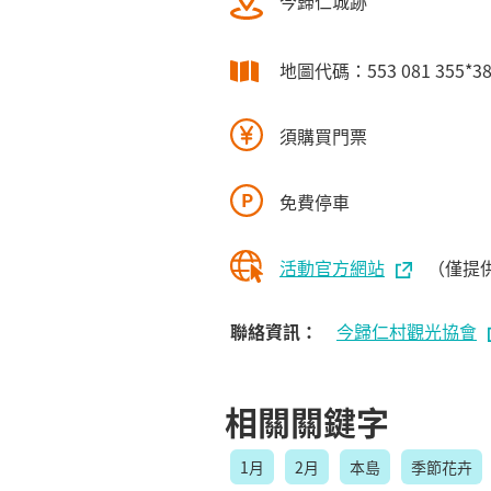
今歸仁城跡
地圖代碼：553 081 355*3
須購買門票
免費停車
活動官方網站
（僅提
聯絡資訊：
今歸仁村觀光協會
相關關鍵字
1月
2月
本島
季節花卉