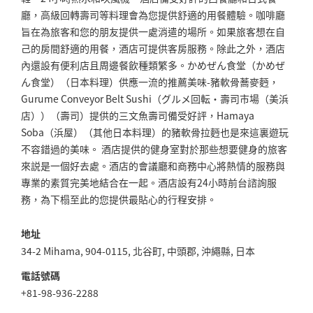
廳，高級回轉壽司等料理會為您提供舒適的用餐體驗。咖啡廳
旨在為旅客和您的朋友提供一處消遣的場所。如果旅客想在自
己的房間舒適的用餐，酒店可提供客房服務。除此之外，酒店
內還設有便利店且周邊餐飲種類繁多。かめぜん食堂（かめぜ
ん食堂）（日本料理）供應一流的推薦美味-豬軟骨蕎麥麪，
Gurume Conveyor Belt Sushi（グルメ回転・壽司市場（美浜
店））（壽司）提供的三文魚壽司備受好評，Hamaya
Soba（浜屋）（其他日本料理）的豬軟骨拉麪也是來這裏遊玩
不容錯過的美味。 酒店提供的健身室對於那些想要健身的旅客
來説是一個好去處。酒店的會議廳和商務中心將熱情的服務與
專業的素質完美地結合在一起。酒店設有24小時前台諮詢服
務，為下榻至此的您提供最貼心的行程安排。
地址
34-2 Mihama, 904-0115, 北谷町, 中頭郡, 沖繩縣, 日本
電話號碼
+81-98-936-2288