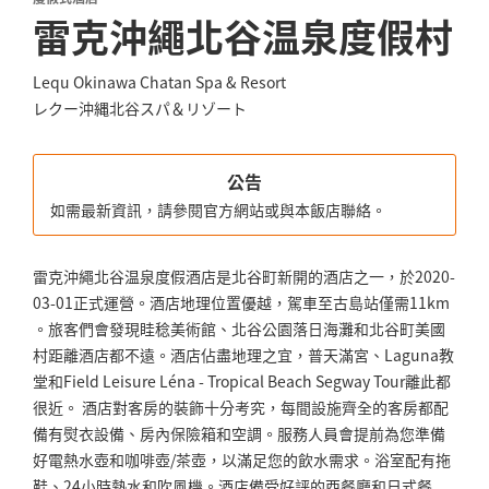
雷克沖繩北谷温泉度假村
Lequ Okinawa Chatan Spa & Resort
レクー沖縄北谷スパ＆リゾート
公告
如需最新資訊，請參閱官方網站或與本飯店聯絡。
雷克沖繩北谷温泉度假酒店是北谷町新開的酒店之一，於2020-
03-01正式運營。酒店地理位置優越，駕車至古島站僅需11km
。旅客們會發現眭稔美術館、北谷公園落日海灘和北谷町美國
村距離酒店都不遠。酒店佔盡地理之宜，普天滿宮、Laguna教
堂和Field Leisure Léna - Tropical Beach Segway Tour離此都
很近。 酒店對客房的裝飾十分考究，每間設施齊全的客房都配
備有熨衣設備、房內保險箱和空調。服務人員會提前為您準備
好電熱水壺和咖啡壺/茶壺，以滿足您的飲水需求。浴室配有拖
鞋、24小時熱水和吹風機。酒店備受好評的西餐廳和日式餐