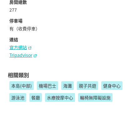
房間總數
277
停車場
有（收費停車）
連結
官⽅網站
Tripadvisor
相關類別
本島(中部)
機場巴士
海灘
親子共遊
健身中心
游泳池
餐廳
水療按摩中心
輪椅無障礙設施