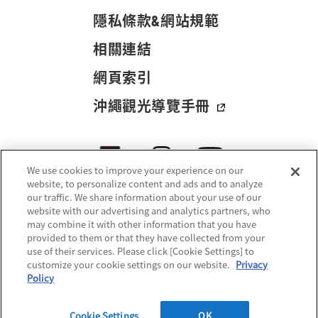
隱私條款&網站規範
相關連結
網頁索引
沖繩觀光導覽手冊
We use cookies to improve your experience on our
website, to personalize content and ads and to analyze
our traffic. We share information about your use of our
website with our advertising and analytics partners, who
may combine it with other information that you have
provided to them or that they have collected from your
use of their services. Please click [Cookie Settings] to
customize your cookie settings on our website.
Privacy
© 2021-
2026 Okinawa Convention & Visitors Bureau. All rights reserved.
Policy
Cookie Settings
OK