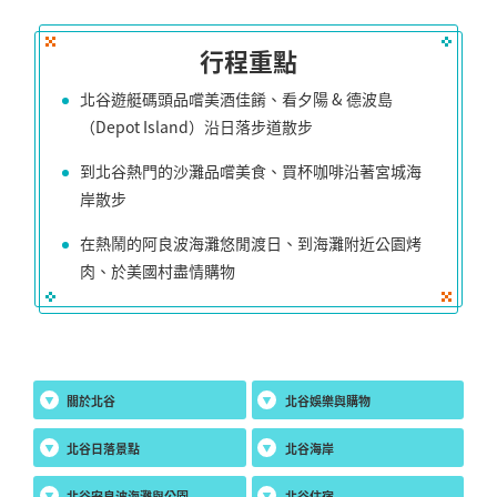
行程重點
北谷遊艇碼頭品嚐美酒佳餚、看夕陽 & 德波島
（Depot Island）沿日落步道散步
到北谷熱門的沙灘品嚐美食、買杯咖啡沿著宮城海
岸散步
在熱鬧的阿良波海灘悠閒渡日、到海灘附近公園烤
肉、於美國村盡情購物
關於北谷
北谷娛樂與購物
北谷日落景點
北谷海岸
北谷安良波海灘與公園
北谷住宿