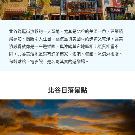
北谷為逛街放鬆的一大聖地。尤其是北谷的美濱一帶，建築繽
紛夢幻、攤販引人注目、德波島與美國村的步道又乾淨，讓美
濱感覺就像是一座遊樂園，與沖繩其它地區相比氣質相當不
同。北谷美濱地區還有許多商家、酒吧、餐館、冰淇淋攤販、
保齡球館、電影院，是名副其實的遊樂場。
北谷日落景點