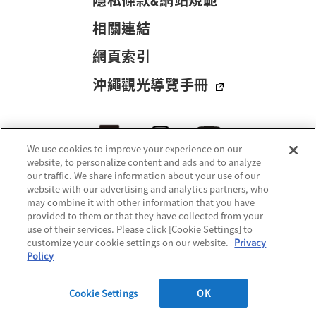
隱私條款&網站規範
相關連結
網頁索引
沖繩觀光導覽手冊
We use cookies to improve your experience on our
website, to personalize content and ads and to analyze
our traffic. We share information about your use of our
website with our advertising and analytics partners, who
may combine it with other information that you have
provided to them or that they have collected from your
use of their services. Please click [Cookie Settings] to
customize your cookie settings on our website.
Privacy
© 2021-
2026 Okinawa Convention & Visitors Bureau. All rights reserved.
Policy
Cookie Settings
OK