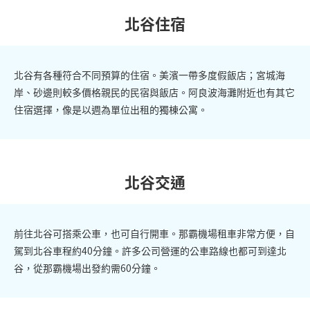
北谷住宿
北谷有各種符合不同預算的住宿。美濱一帶多度假飯店；宮城海
岸、砂邊則較多價格親民的民宿與飯店。阿良波海灘附近也有其它
住宿選擇，像是以週為單位出租的獨棟公寓。
北谷交通
前往北谷可搭乘公車，也可自行開車。那霸機場租車非常方便，自
駕到北谷車程約40分鐘。許多公司營運的公車路線也都可到達北
谷，從那霸機場出發約需60分鐘。