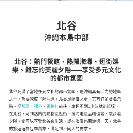
北谷
沖繩本島中部
北谷：熱門餐館、熱鬧海灘、逛街娛
樂、難忘的美麗夕陽——享受多元文化
的都市氛圍
北谷充滿了當地多元文化的都市氛圍，是沖繩具有活力的地區
之一。想要深度了解沖繩，北谷是絕佳之處，其有許多著名景
點。從
那霸
、
讀谷
、
恩納村
前往，車程不到1小時就能抵達。
在北谷，可到熱鬧的購物區逛街、濱海地區品嚐佳餚、散步看
夕陽。還可以享受北谷夜生活、或在海灘悠閒渡過一天。北谷
的旅遊選擇包羅萬象，滿足到不同人的需求。