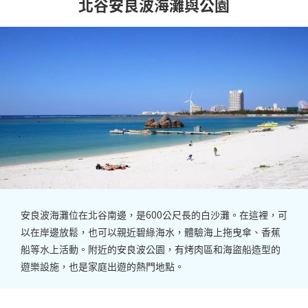
北谷安良波海灘與公園
安良波海灘位在北谷南邊，是600公尺長的白沙灘。在這裡，可
以在岸邊放鬆，也可以親近碧綠海水，體驗海上拖曳傘、香蕉
船等水上活動。附近的安良波公園，有烤肉區和海盜船造型的
遊樂設施，也是家庭出遊的熱門地點。