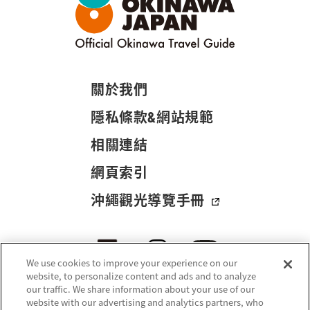
關於我們
隱私條款&網站規範
相關連結
網頁索引
沖繩觀光導覽手冊
We use cookies to improve your experience on our
website, to personalize content and ads and to analyze
our traffic. We share information about your use of our
website with our advertising and analytics partners, who