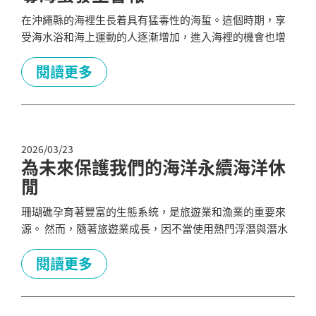
在沖繩縣的海裡生長着具有猛毒性的海蜇。這個時期，享
受海水浴和海上運動的人逐漸增加，進入海裡的機會也增
多，被海蜇刺傷的事情也頻繁地發生。 2025 年被毒海蜇以
及其他海洋危險生物咬傷、刺傷的事件一共發生了 199
閱讀更多
件，其中 81 件（約 40.7％） 是由毒海蜇引起的。 沖繩縣
在 2026 年 6 月 1 號至 9 月 30 號 期間，發布了毒海蜇發生
注意警報，呼籲廣大縣民以及從日本國內...
2026/03/23
為未來保護我們的海洋永續海洋休
閒
珊瑚礁孕育著豐富的生態系統，是旅遊業和漁業的重要來
源。 然而，隨著旅遊業成長，因不當使用熱門浮潛與潛水
地點而造成的珊瑚礁破壞通報增加。隨意亂拋垃圾也對珊
瑚和礁棲生物造成嚴重影響。 我們每個人都可以採取小行
閱讀更多
動，確保未來能繼續享受海洋休閒活動。 何不從學習開
始，一同參與珊瑚礁保育？ 友善珊瑚的海洋休閒活動 1. 避
免接觸珊瑚 請勿觸摸、踢踹或踏踩珊瑚。在淺水珊瑚礁