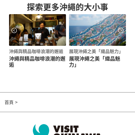
探索更多沖繩的大小事
旅
沖繩與精品咖啡浪潮的邂逅
展現沖繩之美「織品魅力」
沖
沖繩與精品咖啡浪潮的邂
展現沖繩之美「織品魅
沖
逅
力」
賽
安心
首頁