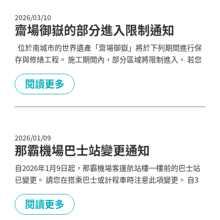
區...
2026/03/10
齋場御嶽的部分進入限制通知
位於南城市的世界遺產「齋場御嶽」將於下列期間進行保
存與修繕工程。 施工期間內，部分區域將限制進入。 若您
計畫在此期間參觀齋場御嶽，請務必事先確認最新資訊。
施工期間： 2026年7月1日–2026年11月1日（暫定） 限制區
閱讀更多
域： 御嶽內的石板步道沿線（三叉路～寄滿之間），以及
拝所周邊（寄滿） 施工期間： 2026年11月2日–2026年...
2026/01/09
那霸機場巴士站變更通知
自2026年1月9日起，那霸機場客運航站樓一樓前的巴士站
已變更。 請您在搭乘巴士或計程車時注意此項變更。 自3
月1日起，公車站將啟用新設置的數位看板系統。 螢幕將顯
示最近四班公車的到站資訊，以及時刻表與路線圖。 系統
閱讀更多
亦支援多語言顯示，敬請多加利用。 更多信息，請訪問那