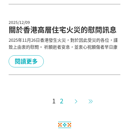
霸機場 官網。...
2025/12/09
關於香港高層住宅火災的慰問訊息
2025年11月26日香港發生火災，對於因此受災的各位，謹
致上由衷的慰問。 祈願逝者安息，並衷心祝願傷者早日康
復，同時誠盼受災地區能盡速復原。 沖繩與香港長年在觀
光、文化、商務等方面累積了深厚的交流。 我們深切關懷
閱讀更多
各位，心與您們同在。 衷心祈願平穩的日常生活能早日恢
復。 一般財團法人沖繩觀光會議局 會長 浜田京介
1
2