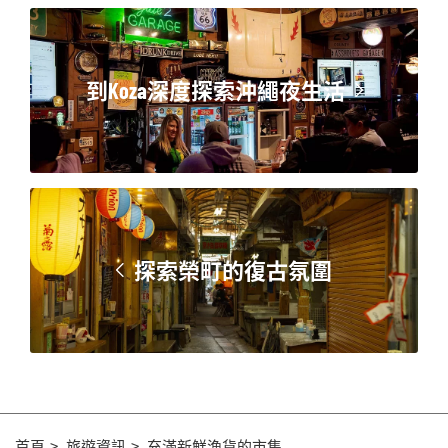
到Koza深度探索沖繩夜生活
探索榮町的復古氛圍
首頁
旅遊資訊
充滿新鮮漁貨的市集