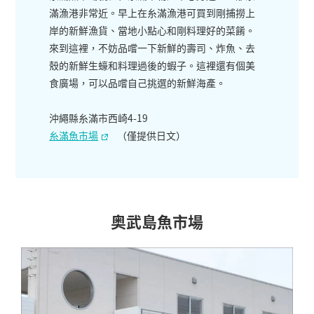
滿漁港非常近。早上在糸滿漁港可買到剛捕撈上
岸的新鮮漁貨、當地小點心和剛料理好的菜餚。
來到這裡，不妨品嚐一下新鮮的壽司、炸魚、去
殼的新鮮生蠔和料理過後的蝦子。這裡還有個美
食廣場，可以品嚐自己挑選的新鮮海產。
沖繩縣糸滿市西崎4-19
糸滿魚市場
（僅提供日文）
奥武島魚市場