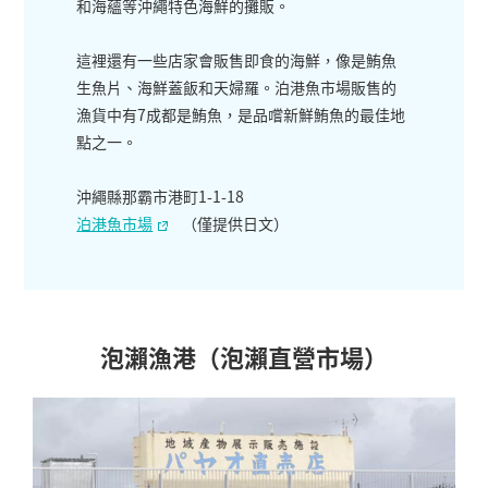
和海蘊等沖繩特色海鮮的攤販。
這裡還有一些店家會販售即食的海鮮，像是鮪魚
生魚片、海鮮蓋飯和天婦羅。泊港魚市場販售的
漁貨中有7成都是鮪魚，是品嚐新鮮鮪魚的最佳地
點之一。
沖繩縣那霸市港町1-1-18
泊港魚市場
（僅提供日文）
泡瀨漁港（泡瀨直營市場）