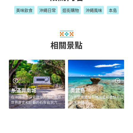
美味飲食
沖繩日常
逛街購物
沖繩風味
本島
相關景點
奧武島
久米島
跡、
在奧武島體驗新鮮海產和香酥可口
久米島上有著迷人的海灘、鬱鬱蔥
探
.
的天婦羅...
蔥的山林，以及受到保護的濕地和
和
古御城遺跡。您可以前往被碧藍海
水所圍繞、適合游泳和浮潛的終端
之濱。...