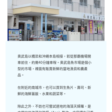
奥武島以橋梁和沖繩本島相接，若從那霸機場開
車前往，約需40分鐘車程。奥武島魚市場是個小
型的市場，裡面有販賣新鮮的當地漁貨和農產
品。
在附近的南城市，也可以買到生魚片、壽司、新
鮮的海鮮蓋飯、水果和蔬菜等。
除此之外，不妨也可嘗試道地的海藻天婦羅，是