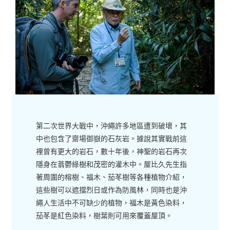
第二次世界大戰中，沖繩許多地區遭到破壞，其
中也包含了齋場御嶽的石灰岩。據說其實戰前這
裡曾有更大的岩石，數十年後，神聖的岩石再次
隱身在蓊鬱綠樹和茂密的灌木中。屋比久先生指
著周圍的榕樹、福木、茄苳樹等各種植物介紹，
這些樹可以遮擋烈日或作為防風林，同時也是沖
繩人生活中不可缺少的植物，福木是黃色染料，
茄苳是紅色染料，樹葉則可用來覆蓋屋頂。