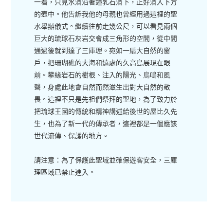
一看，只見水滴沿著鐘乳石滴下，正好滴入下方
的壺中。他告訴我他的母親也曾經用過這裡的聖
水舉辦儀式。繼續往前走幾公尺，可以看見兩個
巨大的琉球石灰岩交會成三角形的空間，從中間
通過後就到達了三庫理。宛如一扇大自然的窗
戶，把珊瑚礁的大海和遠處的久高島展現在眼
前。攀緣岩石的樹根、注入的陽光、鳥鳴和風
聲，身處此地會自然而然滋生出對大自然的敬
畏。這裡不只是先祖們祭拜的聖地，為了致力於
把琉球王國的傳統和精神講述給後世的屋比久先
生，也為了新一代的傳承者，這裡都是一個應該
世代流傳、保護的地方。
請注意：為了保護此聖域並確保遊客安全，三庫
理區域已禁止進入。