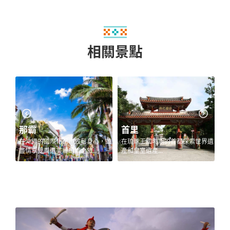
相關景點
首里
糸滿與南城
心，並
在琉球王國時期的首都探索世界遺
在沖繩南部探索琉球的聖地遺跡、
.
產和皇室遺產...
世界歷史和壯觀的石灰岩洞穴...