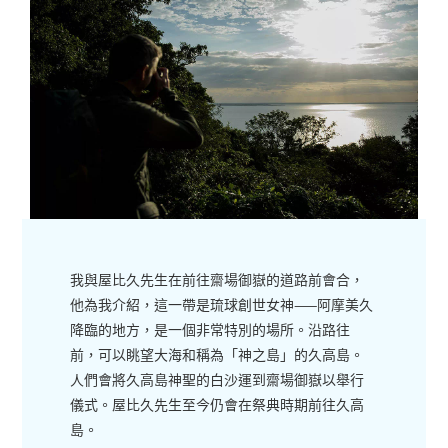
我與屋比久先生在前往齋場御嶽的道路前會合，
他為我介紹，這一帶是琉球創世女神——阿摩美久
降臨的地方，是一個非常特別的場所。沿路往
前，可以眺望大海和稱為「神之島」的久高島。
人們會將久高島神聖的白沙運到齋場御嶽以舉行
儀式。屋比久先生至今仍會在祭典時期前往久高
島。