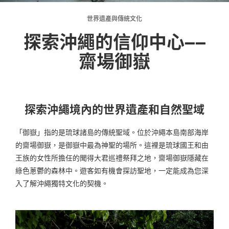
世界遺產與傳統文化
探索沖繩的信仰中心——
齋場御嶽
探索沖繩境內的世界遺產和自然聖域
「御嶽」指的是琉球諸島的傳統聖域。位於沖繩本島南部海岸
的齋場御嶽，是御嶽中最為神聖的場所。這裡是琉球國王和由
王族的女性所擔任的聞得大君巡禮祭拜之地，齋場御嶽隱藏在
綠色蔥鬱的森林中。遊客如有機會探訪聖地，一定能成為您深
入了解沖繩獨特文化的契機。