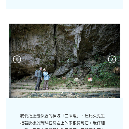
我們抵達最深處的神域「三庫理」。屋比久先生
指著懸掛於琉球石灰岩上的兩根鐘乳石，我仔細