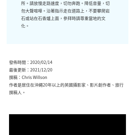
所。請放慢走路速度，切勿奔跑。降低音量，切
勿大聲喧嘩。沿著指示走在道路上，不要攀爬岩
石或站在石香爐上面，參拜時請尊重當地的文
化。
發佈時間：2020/02/14
最後更新：2021/12/20
撰稿：Chris Willson
作者是居住在沖繩20年以上的英國攝影家、影片創作者、旅行
撰稿人。