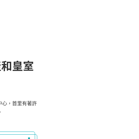
產和皇室
中心，首里有著許
。