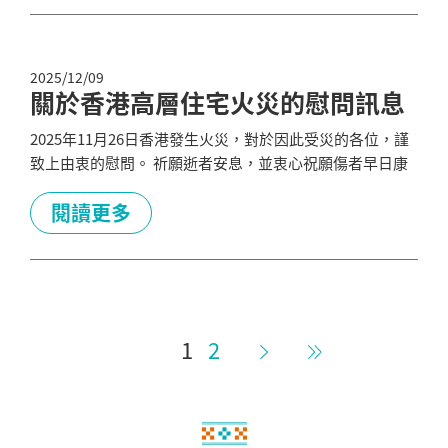
霸機場 官網。...
2025/12/09
關於香港高層住宅火災的慰問訊息
2025年11月26日香港發生火災，對於因此受災的各位，謹
致上由衷的慰問。 祈願逝者安息，並衷心祝願傷者早日康
復，同時誠盼受災地區能盡速復原。 沖繩與香港長年在觀
光、文化、商務等方面累積了深厚的交流。 我們深切關懷
閱讀更多
各位，心與您們同在。 衷心祈願平穩的日常生活能早日恢
復。 一般財團法人沖繩觀光會議局 會長 浜田京介
1
2