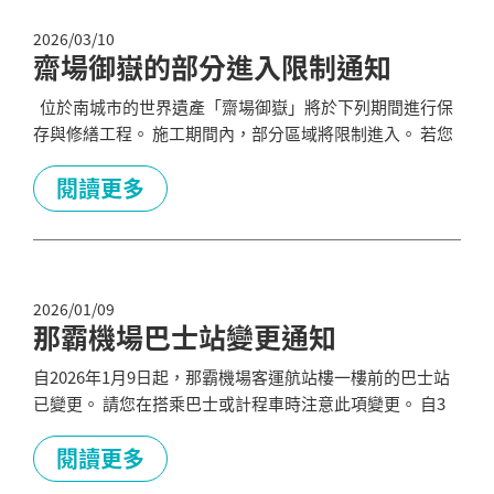
區...
2026/03/10
齋場御嶽的部分進入限制通知
位於南城市的世界遺產「齋場御嶽」將於下列期間進行保
存與修繕工程。 施工期間內，部分區域將限制進入。 若您
計畫在此期間參觀齋場御嶽，請務必事先確認最新資訊。
施工期間： 2026年7月1日–2026年11月1日（暫定） 限制區
閱讀更多
域： 御嶽內的石板步道沿線（三叉路～寄滿之間），以及
拝所周邊（寄滿） 施工期間： 2026年11月2日–2026年...
2026/01/09
那霸機場巴士站變更通知
自2026年1月9日起，那霸機場客運航站樓一樓前的巴士站
已變更。 請您在搭乘巴士或計程車時注意此項變更。 自3
月1日起，公車站將啟用新設置的數位看板系統。 螢幕將顯
示最近四班公車的到站資訊，以及時刻表與路線圖。 系統
閱讀更多
亦支援多語言顯示，敬請多加利用。 更多信息，請訪問那