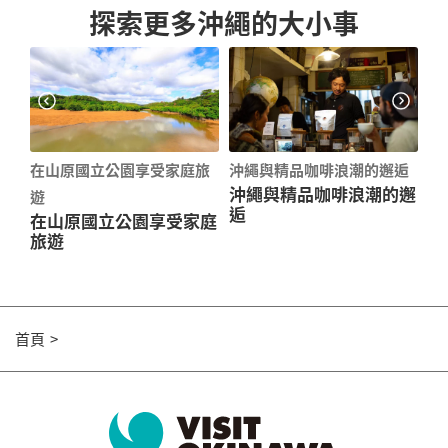
探索更多沖繩的大小事
在山原國立公園享受家庭旅
沖繩與精品咖啡浪潮的邂逅
探
下
沖繩與精品咖啡浪潮的邂
探
遊
逅
種
在山原國立公園享受家庭
旅遊
首頁