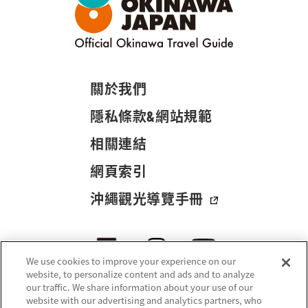
關於我們
隱私條款&網站規範
相關連結
網頁索引
沖繩觀光導覽手冊
We use cookies to improve your experience on our
website, to personalize content and ads and to analyze
our traffic. We share information about your use of our
website with our advertising and analytics partners, who