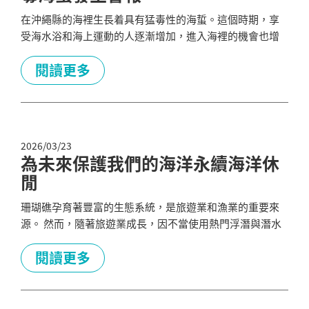
在沖繩縣的海裡生長着具有猛毒性的海蜇。這個時期，享
受海水浴和海上運動的人逐漸增加，進入海裡的機會也增
多，被海蜇刺傷的事情也頻繁地發生。 2025 年被毒海蜇以
及其他海洋危險生物咬傷、刺傷的事件一共發生了 199
閱讀更多
件，其中 81 件（約 40.7％） 是由毒海蜇引起的。 沖繩縣
在 2026 年 6 月 1 號至 9 月 30 號 期間，發布了毒海蜇發生
注意警報，呼籲廣大縣民以及從日本國內...
2026/03/23
為未來保護我們的海洋永續海洋休
閒
珊瑚礁孕育著豐富的生態系統，是旅遊業和漁業的重要來
源。 然而，隨著旅遊業成長，因不當使用熱門浮潛與潛水
地點而造成的珊瑚礁破壞通報增加。隨意亂拋垃圾也對珊
瑚和礁棲生物造成嚴重影響。 我們每個人都可以採取小行
閱讀更多
動，確保未來能繼續享受海洋休閒活動。 何不從學習開
始，一同參與珊瑚礁保育？ 友善珊瑚的海洋休閒活動 1. 避
免接觸珊瑚 請勿觸摸、踢踹或踏踩珊瑚。在淺水珊瑚礁