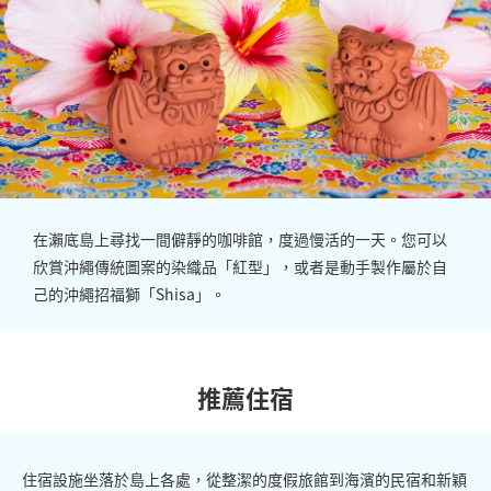
在瀨底島上尋找一間僻靜的咖啡館，度過慢活的一天。您可以
欣賞沖繩傳統圖案的染織品「
紅型
」，或者是動手製作屬於自
己的沖繩招福獅「
Shisa
」。
推薦住宿
住宿設施坐落於島上各處，從整潔的度假旅館到海濱的民宿和新穎