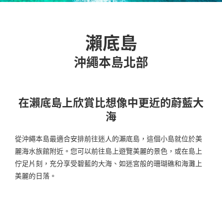
瀨底島
沖繩本島北部
在瀨底島上欣賞比想像中更近的蔚藍大
海
從沖繩本島最適合安排前往迷人的瀨底島，這個小島就位於美
麗海水族館附近。您可以前往島上遊覽美麗的景色，或在島上
佇足片刻，充分享受碧藍的大海、如迷宮般的珊瑚礁和海灘上
美麗的日落。