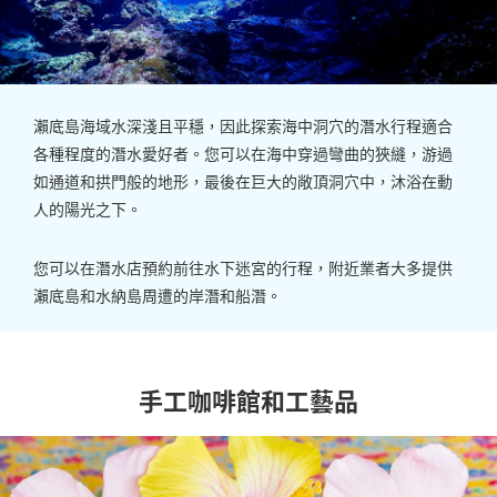
瀨底島海域水深淺且平穩，因此探索海中洞穴的潛水行程適合
各種程度的潛水愛好者。您可以在海中穿過彎曲的狹縫，游過
如通道和拱門般的地形，最後在巨大的敞頂洞穴中，沐浴在動
人的陽光之下。
您可以在潛水店預約前往水下迷宮的行程，附近業者大多提供
瀨底島和水納島周遭的岸潛和船潛。
手工咖啡館和工藝品