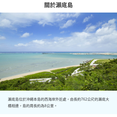
關於瀨底島
瀨底島位於沖繩本島的西海岸外近處，由長約762公尺的瀨底大
橋相連，島的周長約為8公里。