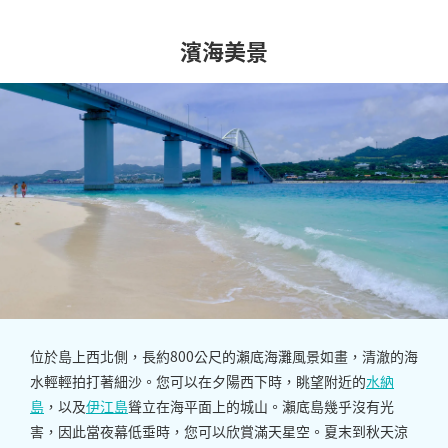
濱海美景
位於島上西北側，長約800公尺的瀨底海灘風景如畫，清澈的海
水輕輕拍打著細沙。您可以在夕陽西下時，眺望附近的
水納
島
，以及
伊江島
聳立在海平面上的城山。瀨底島幾乎沒有光
害，因此當夜幕低垂時，您可以欣賞滿天星空。夏末到秋天涼