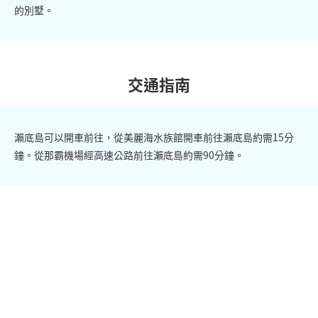
的別墅。
交通指南
瀨底島可以開車前往，從美麗海水族館開車前往瀨底島約需15分
鐘。從那霸機場經高速公路前往瀨底島約需90分鐘。