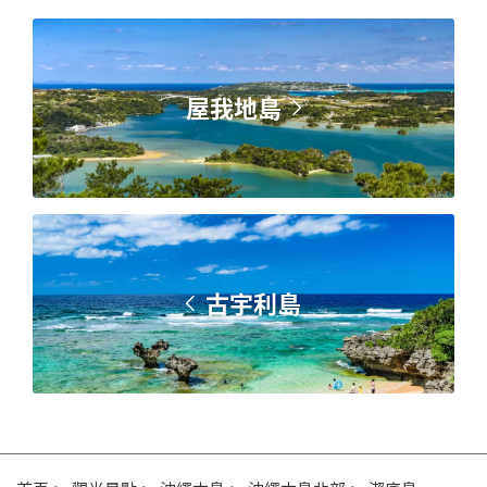
屋我地島
古宇利島