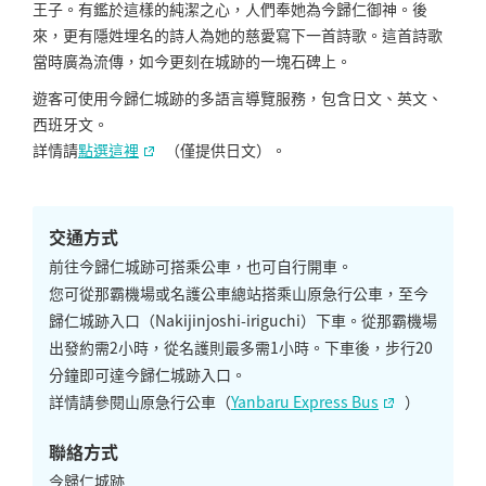
王子。有鑑於這樣的純潔之心，人們奉她為今歸仁御神。後
來，更有隱姓埋名的詩人為她的慈愛寫下一首詩歌。這首詩歌
當時廣為流傳，如今更刻在城跡的一塊石碑上。
遊客可使用今歸仁城跡的多語言導覽服務，包含日文、英文、
西班牙文。
詳情請
點選這裡
（僅提供日文）。
交通方式
前往今歸仁城跡可搭乘公車，也可自行開車。
您可從那霸機場或名護公車總站搭乘山原急行公車，至今
歸仁城跡入口（Nakijinjoshi-iriguchi）下車。從那霸機場
出發約需2小時，從名護則最多需1小時。下車後，步行20
分鐘即可達今歸仁城跡入口。
詳情請參閱山原急行公車（
Yanbaru Express Bus
）
聯絡方式
今歸仁城跡