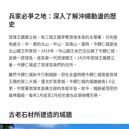
兵家必爭之地：深入了解沖繩動盪的歷
史
琉球王國建立前，有三個王國爭奪琉球本島的主導權，分別是
地處北、中、南的北山、中山、及南山。當時，今歸仁城是由
北山國王所掌控。1416年，中山國王尚巴志佔據了今歸仁城，
並統一琉球島，成為第一代琉球國王。1429年琉球王國建立
後，今歸仁城成了琉球官員們的住所。
雖然今歸仁城如今只剩城跡，但在全盛時期今歸仁城曾是琉球
王國的第二大城，僅次於首里城。今歸仁城的城牆總長1.5公
里，守禦著琉球本島東北部的本部半島。如今，城跡被茂密的
森林圍繞，每年1月底至2月初也會在此舉辦櫻花祭。
古老石材所建造的城牆