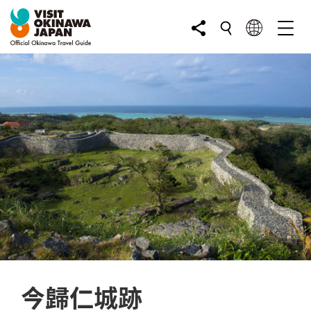
今歸仁城跡