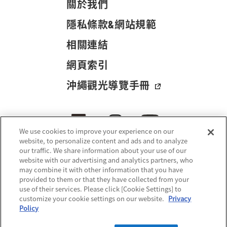
關於我們
隱私條款&網站規範
相關連結
網頁索引
沖繩觀光導覽手冊
We use cookies to improve your experience on our
website, to personalize content and ads and to analyze
our traffic. We share information about your use of our
website with our advertising and analytics partners, who
may combine it with other information that you have
provided to them or that they have collected from your
use of their services. Please click [Cookie Settings] to
customize your cookie settings on our website.
Privacy
© 2021-
2026 Okinawa Convention & Visitors Bureau. All rights reserved.
Policy