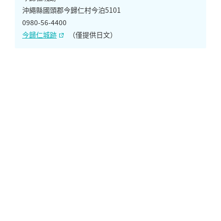
沖繩縣國頭郡今歸仁村今泊5101
0980-56-4400
今歸仁城跡
（僅提供日文）