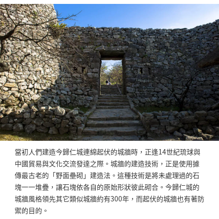
當初人們建造今歸仁城連綿起伏的城牆時，正逢14世紀琉球與
中國貿易與文化交流發達之際。城牆的建造技術，正是使用據
傳最古老的「野面壘砌」建造法。這種技術是將未處理過的石
塊一一堆疊，讓石塊依各自的原始形狀彼此砌合。今歸仁城的
城牆風格領先其它類似城牆約有300年，而起伏的城牆也有著防
禦的目的。