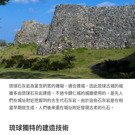
琉球石灰岩為富含鈣質的珊瑚，適合建城，因此琉球古城的城
牆多由琉球石灰岩建造。不過今歸仁城的城牆使用的，是先人
們在城址附近挖掘到的古生代石灰岩。由於這些石灰岩是在相
當早期就生成，人們後來還在城址附近發現古老的化石。
琉球獨特的建造技術