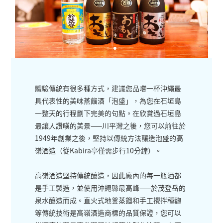
體驗傳統有很多種方式，建議您品嚐一杯沖繩最
具代表性的美味蒸餾酒「泡盛」，為您在石垣島
一整天的行程劃下完美的句點。在欣賞過石垣島
最讓人讚嘆的美景——川平灣之後，您可以前往於
1949年創業之後，堅持以傳統方法釀造泡盛的高
嶺酒造（從Kabira亭僅需步行10分鐘）。
高嶺酒造堅持傳統釀造，因此廠內的每一瓶酒都
是手工製造，並使用沖繩縣最高峰——於茂登岳的
泉水釀造而成。直火式地釜蒸餾和手工攪拌種麴
等傳統技術是高嶺酒造商標的品質保證，您可以