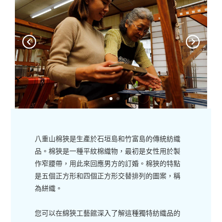
八重山棉狹是生產於石垣島和竹富島的傳統紡織
品。棉狹是一種平紋棉織物，最初是女性用於製
作窄腰帶，用此來回應男方的訂婚。棉狹的特點
是五個正方形和四個正方形交替排列的圖案，稱
為絣織。
您可以在綿狹工藝館深入了解這種獨特紡織品的