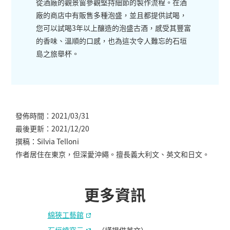
從酒廠的觀景窗參觀堅持細節的製作流程。在酒
廠的商店中有販售多種泡盛，並且都提供試喝，
您可以試喝3年以上釀造的泡盛古酒，感受其豐富
的香味、溫順的口感，也為這次令人難忘的石垣
島之旅舉杯。
發佈時間：2021/03/31
最後更新：2021/12/20
撰稿：Silvia Telloni
作者居住在東京，但深愛沖繩。擅長義大利文、英文和日文。
更多資訊
綿狹工藝館
石垣燒窯元
（謹提供英文）