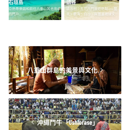
讀谷
久米島
島嶼
讀谷村：五花八門旅遊熱點——藍
久米島上有著迷人的海灘、鬱鬱蔥
在
天、碧海、白沙、與豐富琉球文
蔥的山林，以及受到保護的濕地和
的
化...
古御城遺跡。您可以前往被碧藍海
水所圍繞、適合游泳和浮潛的終端
之濱。...
八重山群島的美景與文化
沖繩鬥牛「Ushiorase」