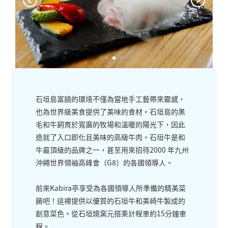
石垣島富饒的環境不僅為當地手工藝帶來靈感，
也為世界級美食提供了美味的食材。石垣島的黑
毛和牛飼育於寬廣的牧場和溫暖的陽光下，因此
造就了入口即化且美味的高級牛肉。石垣牛是和
牛最頂級的品牌之一，甚至用來招待2000 年九州
沖繩世界領袖高峰會（G8）的各國領導人。
前來Kabira亭享受為各國領導人所準備的精美菜
餚吧！這裡提供以優質的石垣牛和美崎牛製成的
創意菜色。從石垣燒窯元搭乘計程車約15分鐘車
程。