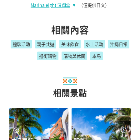
Marina eight 滑翔傘
（僅提供日文）
相關內容
體驗活動
親子共遊
美味飲食
水上活動
沖繩日常
逛街購物
購物與休閒
本島
相關景點