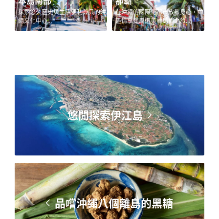
那霸
首里
的沖
在沖繩的國際化都市放鬆身心，並
在琉球王國時期的首都探索世界遺
北
盡情享受周遭美麗島嶼之旅...
產和皇室遺產...
娛
元
悠閒探索伊江島
品嚐沖繩八個離島的黑糖