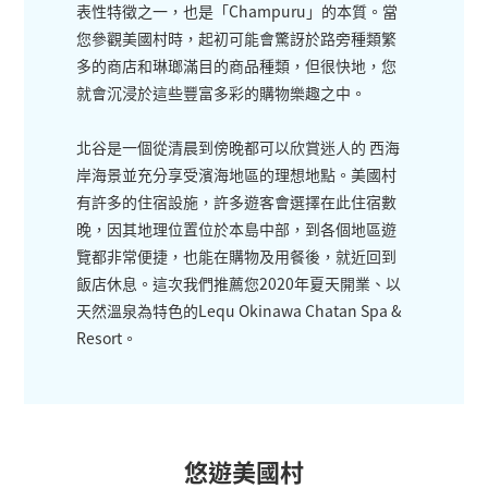
表性特徵之一，也是「Champuru」的本質。當
您參觀美國村時，起初可能會驚訝於路旁種類繁
多的商店和琳瑯滿目的商品種類，但很快地，您
就會沉浸於這些豐富多彩的購物樂趣之中。
北谷是一個從清晨到傍晚都可以欣賞迷人的 西海
岸海景並充分享受濱海地區的理想地點。美國村
有許多的住宿設施，許多遊客會選擇在此住宿數
晚，因其地理位置位於本島中部，到各個地區遊
覽都非常便捷，也能在購物及用餐後，就近回到
飯店休息。這次我們推薦您2020年夏天開業、以
天然溫泉為特色的Lequ Okinawa Chatan Spa &
Resort。
悠遊美國村