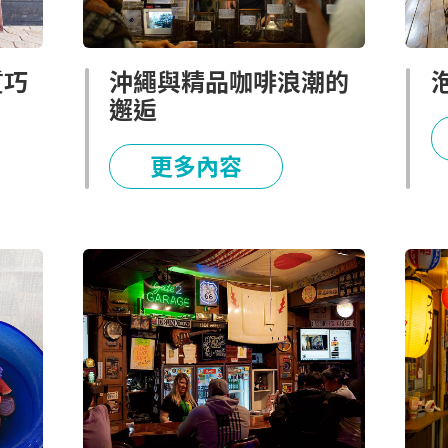
質巧
沖繩與精品咖啡浪潮的
邂逅
更多內容