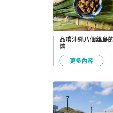
品嚐沖繩八個離島
糖
更多內容